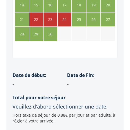
14
15
16
17
18
19
20
21
22
23
24
25
26
27
28
29
30
Date de début:
Date de Fin:
-
-
Total pour votre séjour
Veuillez d'abord sélectionner une date.
Hors taxe de séjour de 0,88€ par jour et par adulte, à
régler à votre arrivée.