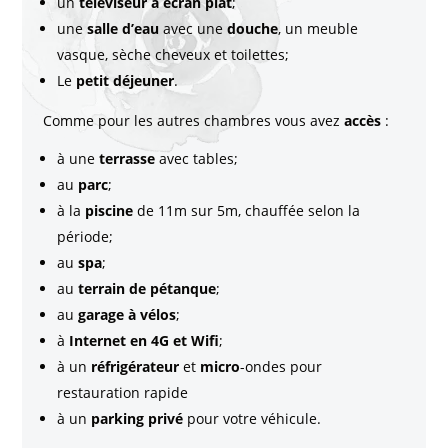
un
téléviseur à écran plat
;
une
salle d’eau
avec une
douche
, un meuble
vasque, sèche cheveux et toilettes;
Le
petit déjeuner
.
Comme pour les autres chambres vous avez
accès
:
à une
terrasse
avec tables;
au
parc
;
à la
piscine
de 11m sur 5m, chauffée selon la
période;
au
spa
;
au
terrain de pétanque
;
au
garage à vélos
;
à
Internet en 4G et Wifi
;
à un
réfrigérateur
et
micro
-ondes pour
restauration rapide
à un
parking privé
pour votre véhicule.