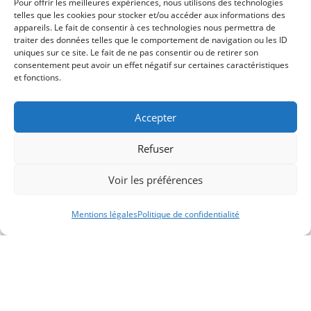
Pour offrir les meilleures expériences, nous utilisons des technologies
telles que les cookies pour stocker et/ou accéder aux informations des
appareils. Le fait de consentir à ces technologies nous permettra de
traiter des données telles que le comportement de navigation ou les ID
uniques sur ce site. Le fait de ne pas consentir ou de retirer son
consentement peut avoir un effet négatif sur certaines caractéristiques
et fonctions.
Accepter
Mode de paiement
*
Refuser
Virement Bancaire
Voir les préférences
Transférez de l'argent depuis votre
compte bancaire.
Mentions légales
Politique de confidentialité
Soumettre