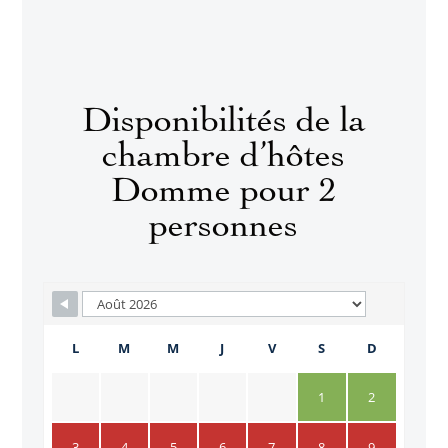
Disponibilités de la
chambre d’hôtes
Domme pour 2
personnes
Skip Booking Form
L
M
M
J
V
S
D
1
2
3
4
5
6
7
8
9