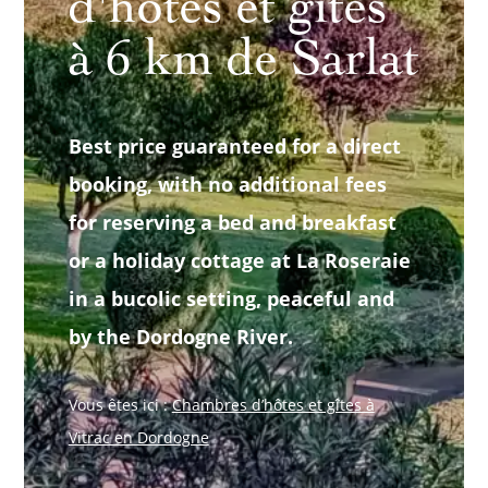
d'hôtes et gîtes
à 6 km de Sarlat
Best price guaranteed for a direct
booking, with no additional fees
for reserving a bed and breakfast
or a holiday cottage at La Roseraie
in a bucolic setting, peaceful and
by the Dordogne River.
Vous êtes ici :
Chambres d’hôtes et gîtes à
Vitrac en Dordogne